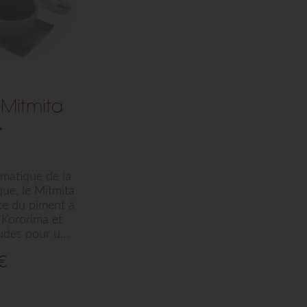
Mitmita
ቅ
matique de la
que, le Mitmita
nce du piment à
a Kororima et
udes pour une
Idéal pour
€
des, lentilles,
u sauces, ce
ption
r Arts de Saba