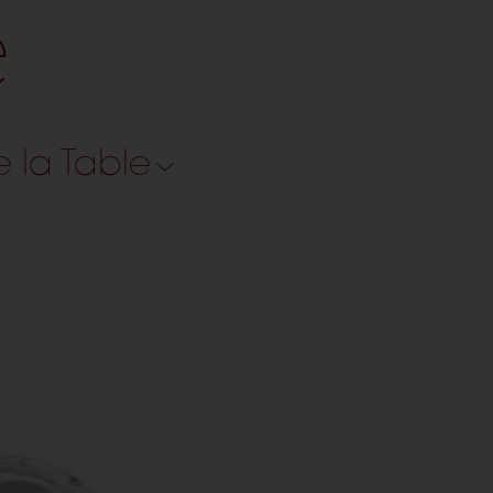
e
e la Table