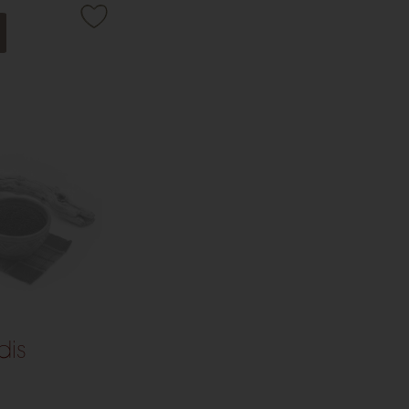
e ardent et
s vos créations
dis
e