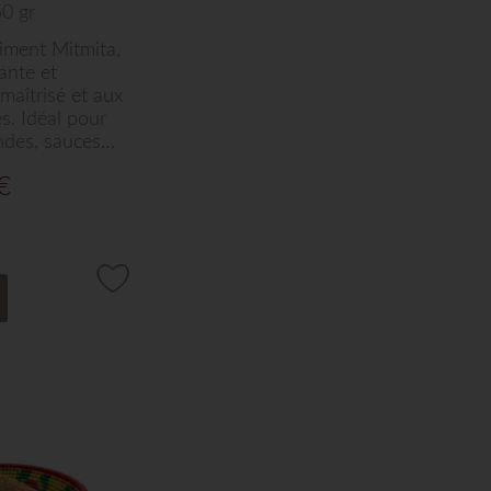
0 gr
iment Mitmita,
ante et
 maîtrisé et aux
s. Idéal pour
ndes, sauces,
me vos
€
latées, ce
tion
r Arts de Saba
que plat en
 vibrante et