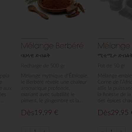
Mélange Berbéré
Mélange 
ባህላዊ ድብልቅ
ሚቲሚታ ድብል
Recharge de 500 gr
Pot de 50 gr
ippia
Mélange mythique d’Éthiopie,
Mélange emblé
e
le Berbéré révèle une chaleur
Corne de l'Afri
ie aux
aromatique profonde,
allie la puissa
ées
mariant avec subtilité le
la finesse de l
piment, le gingembre et la
des épices cha
tre
coriandre. Puissant et raffiné,
intensité rare. 
Dès
Dès
19,99
€
29,95
es et
ce pilier de la cuisine africaine
relever vos vian
be
sélectionné par Arts de Saba
fruits de mer o
ar
sublime vos viandes, sauces
mélange d'exce
ne
et plats végétariens d'une
sélectionné pa
−
+
−
+