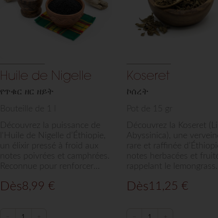
Huile de Nigelle
Koseret
የጥቁር ዘር ዘይት
ኮሰረት
Bouteille de 1 l
Pot de 15 gr
Découvrez la puissance de
Découvrez la Koseret (L
l'Huile de Nigelle d’Éthiopie,
Abyssinica), une vervein
un élixir pressé à froid aux
rare et raffinée d’Éthiop
notes poivrées et camphrées.
notes herbacées et fruit
Reconnue pour renforcer
rappelant le lemongrass.
l'immunité et purifier la peau,
Idéale pour parfumer vo
Dès
Dès
8,99
€
11,25
€
cette sélection Arts de Saba
beurre clarifié, vos sauc
offre une qualité
vos infusions, cette her
""Habachia"" authentique et
précieuse sélectionnée p
100% naturelle.
Arts de Saba apporte u
−
+
−
+