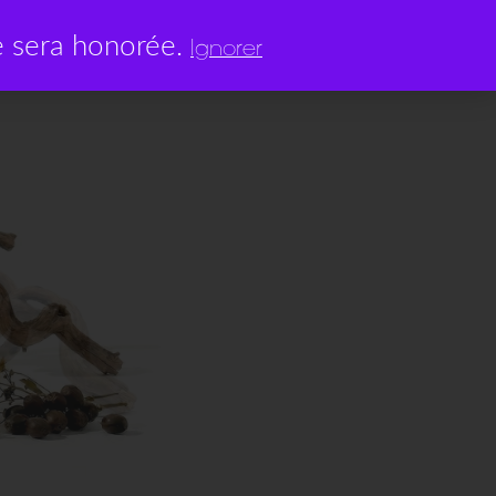
0
 sera honorée.
0,00
€
Ignorer