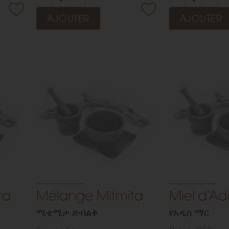
touche vibrante et
offre un souffl
AJOUTER
AJOUTER
 vos
résolument authentique.
raffiné à toute
culinaires.
ta
Mélange Mitmita
Miel d’Ad
 site est en fin de développement, par
ሚቲሚታ ድብልቅ
የአዲስ ማር
ent aucune commande ne sera honoré
pour l'instant.