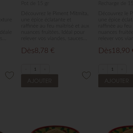
Pot de 15 gr
Recharge de 15
Découvrez le Piment Mitmita,
Découvrez le P
exture
une épice éclatante et
une épice éclat
raffinée au feu maîtrisé et aux
raffinée au feu
idéale
nuances fruitées. Idéal pour
nuances fruitée
s
relever vos viandes, sauces,
relever vos via
drer
légumes ou même vos
légumes ou mê
Dès
Dès
8,78
€
18,90
 ou
créations chocolatées, ce
créations choco
piment d'exception
piment d'excep
s par
sélectionné par Arts de Saba
sélectionné pa
 un
transforme chaque plat en
transforme cha
−
+
−
+
té
une expérience vibrante et
une expérience
AJOUTER
AJOUTER
que
authentique.
authentique.