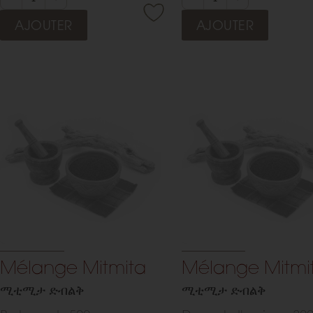
fraîcheur subtile et une
AJOUTER
AJOUTER
élégance incomparable à
créations.
Mélange Mitmita
Mélange Mitmi
Notre
ሚቲሚታ ድብልቅ
ሚቲሚታ ድብልቅ
conséqu