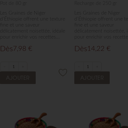
Pot de 80 gr
Recharge de 250 gr
Les Graines de Niger
Les Graines de Niger
d’Éthiopie offrent une texture
d’Éthiopie offrent une t
fine et une saveur
fine et une saveur
délicatement noisettée, idéale
délicatement noisettée, 
pour enrichir vos recettes
pour enrichir vos recette
quotidiennes. À saupoudrer
quotidiennes. À saupou
Dès
Dès
7,98
€
14,22
€
sur vos pains, porridges ou
sur vos pains, porridges
salades, ces graines
salades, ces graines
croquantes sélectionnées par
croquantes sélectionnée
Arts de Saba apportent un
Arts de Saba apportent
−
+
−
+
goût subtil et une densité
goût subtil et une densi
AJOUTER
AJOUTER
nutritive naturelle à chaque
nutritive naturelle à cha
préparation.
préparation.