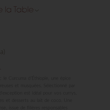
e la Table
a)
r
ec le Curcuma d’Éthiopie, une épice
ureuses et musquées. Sélectionné par
'exception est idéal pour vos currys,
es et desserts au lait de coco. Une
se, issue de filières responsables