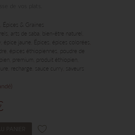
sse de vos plats.
Épices & Graines
,
rels
arts de saba
bien-être naturel
,
,
,
y
épice jaune
Épices
épices colorées
,
,
,
,
dre
épices éthiopiennes
poudre de
,
,
pien
premium
produit éthiopien
,
,
,
eure
recharge
sauce curry
saveurs
,
,
,
andé)
€
U PANIER