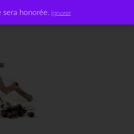
0
 sera honorée.
0,00
€
Ignorer