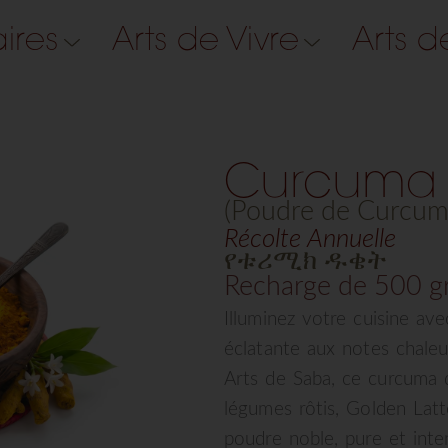
aires
Arts de Vivre
Arts d
Curcuma
(Poudre de Curcum
Récolte Annuelle
የቱሪሚክ ዱቄት
Recharge de 500 g
Illuminez votre cuisine av
éclatante aux notes chale
Arts de Saba, ce curcuma d
légumes rôtis, Golden Latt
poudre noble, pure et inten