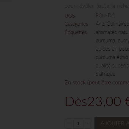
pour révéler toute la riche
UGS
PCU-D2
Arts Culinaires
Catégories
aromates natu
Étiquettes
curcuma
curr
,
épices en pou
curcuma éthio
qualité supéri
d’afrique
En stock (peut être comm
Dès
23,00
AJOUTER A
−
+