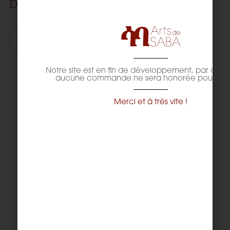
8,62
€
Dès
−
+
AJOUTER AU PANIER
Notre site est en fin de développement, par con
aucune commande ne sera honorée pour l'inst
Merci et à très vite !