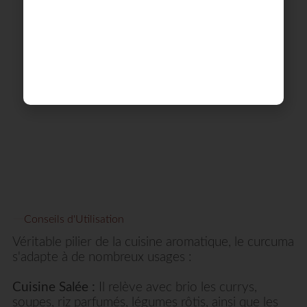
Conseils d'Utilisation
Véritable pilier de la cuisine aromatique, le curcuma
s'adapte à de nombreux usages :
Cuisine Salée :
Il relève avec brio les currys,
soupes, riz parfumés, légumes rôtis, ainsi que les