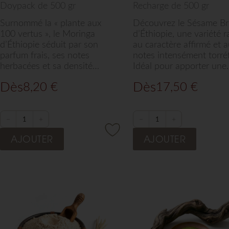
Doypack de 500 gr
Recharge de 500 gr
Surnommé la « plante aux
Découvrez le Sésame B
100 vertus », le Moringa
d’Éthiopie, une variété r
d’Éthiopie séduit par son
au caractère affirmé et 
parfum frais, ses notes
notes intensément torréf
herbacées et sa densité
Idéal pour apporter une
nutritionnelle exceptionnelle.
touche de noisette corsé
Dès
Dès
8,20
€
17,50
€
Idéal pour enrichir vos
boisée à vos woks, sauc
smoothies, soupes, salades et
desserts, ce sésame
boissons santé, ce super-
d'exception sélectionné 
aliment sélectionné par Arts
Arts de Saba sublime vo
−
+
−
+
de Saba apporte une touche
créations avec une élég
AJOUTER
AJOUTER
verte et précieuse à votre
brute et authentique.
routine bien-être
quotidienne.