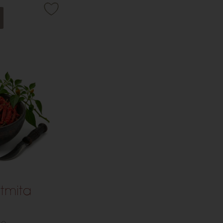
ense et riche
tmita
e