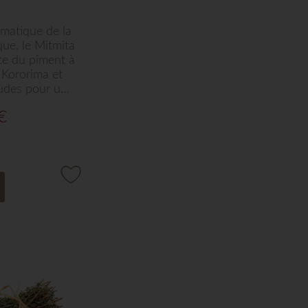
matique de la
que, le Mitmita
nce du piment à
a Kororima et
udes pour une
Idéal pour
€
des, lentilles,
u sauces, ce
ption
r Arts de Saba
e ardent et
s vos créations