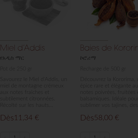
Miel d’Addis
Baies de Koror
የአዲስ ማር
ኮሮሪማ
Pot de 250 gr
Recharge de 500 gr
Savourez le Miel d'Addis, un
Découvrez la Kororima, 
miel de montagne crémeux
épice rare et élégante a
aux notes fraîches et
notes poivrées, fruitées 
subtilement citronnées.
balsamiques. Idéale pou
Récolté sur les hauts
sublimer vos tajines, des
plateaux, ce miel équilibré
raffinés et boissons, cet
Dès
Dès
11,34
€
58,00
€
sélectionné par Arts de Saba
baie d'exception sélecti
est idéal pour sucrer vos thés
par Arts de Saba offre u
et tartines avec une touche
parfum d'une fraîcheur
d'éclat végétal.
intense et subtile.
−
+
−
+