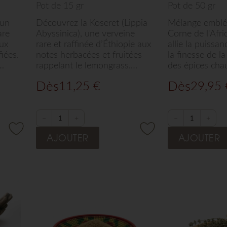
Pot de 15 gr
Pot de 50 gr
run
Découvrez la Koseret (Lippia
Mélange emblé
are
Abyssinica), une verveine
Corne de l'Afri
aux
rare et raffinée d’Éthiopie aux
allie la puissa
iées.
notes herbacées et fruitées
la finesse de l
rappelant le lemongrass.
des épices cha
e et
Idéale pour parfumer votre
intensité rare. 
Dès
Dès
11,25
€
29,95
es et
beurre clarifié, vos sauces et
relever vos vian
vos infusions, cette herbe
fruits de mer o
par
précieuse sélectionnée par
mélange d'exce
s
Arts de Saba apporte une
sélectionné pa
−
+
−
+
ance
fraîcheur subtile et une
offre un souffl
AJOUTER
AJOUTER
élégance incomparable à vos
raffiné à toute
créations.
culinaires.