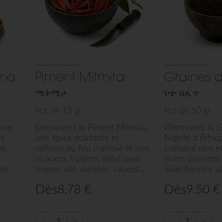
ima
Piment Mitmita
Graines d
ሚትሚታ
ነጭ ሰሊጥ
Pot de 15 gr
Pot de 60 gr
une
Découvrez le Piment Mitmita,
Découvrez la G
ux
une épice éclatante et
Nigelle d'Éthio
et
raffinée au feu maîtrisé et aux
culinaire rare 
r
nuances fruitées. Idéal pour
notes poivrées
serts
relever vos viandes, sauces,
Sélectionnée p
te
légumes ou même vos
Saba, cette épi
Dès
Dès
8,78
€
9,50
€
onnée
créations chocolatées, ce
apporte une p
n
piment d'exception
authentique à 
sélectionné par Arts de Saba
currys et pâtis
transforme chaque plat en
ingrédient ind
−
+
−
+