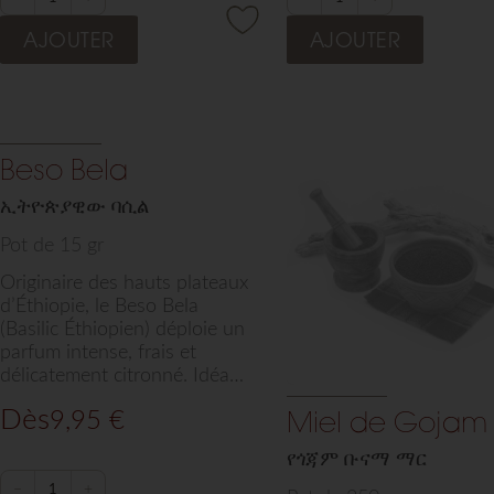
AJOUTER
AJOUTER
Beso Bela
ኢትዮጵያዊው ባሲል
Pot de 15 gr
Originaire des hauts plateaux
d’Éthiopie, le Beso Bela
(Basilic Éthiopien) déploie un
parfum intense, frais et
délicatement citronné. Idéal
pour sublimer vos plats
Dès
9,95
€
Miel de Gojam
mijotés, marinades ou
Notre
infusions, cette herbe rare
የጎጃም ቡናማ ማር
conséqu
sélectionnée par Arts de
Saba apporte une vitalité et
−
+