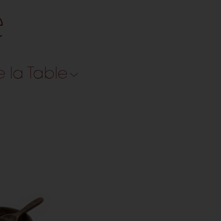
e
e la Table