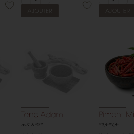
une expérience vibrante et
une cuisine int
AJOUTER
AJOUTER
authentique.
en relief.
Tena Adam
Piment Mi
 site est en fin de développement, par
ጤና አዳም
ሚትሚታ
ent aucune commande ne sera honoré
pour l'instant.