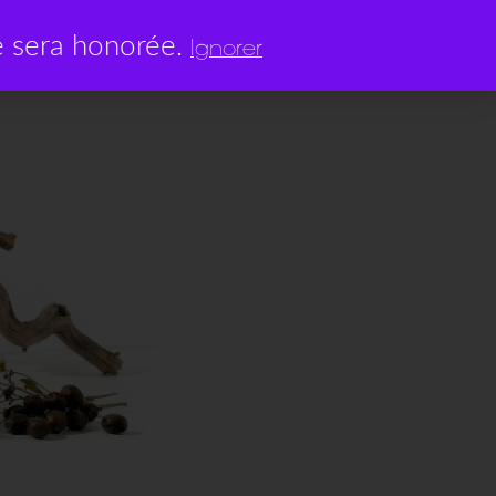
0
 sera honorée.
0,00
€
Ignorer